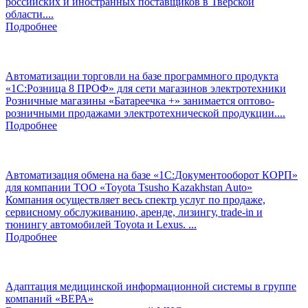
российских и иностранных поставщиков в Тверской
области....
Подробнее
Автоматизации торговли на базе программного продукта
«1С:Розница 8 ПРОФ» для сети магазинов электротехники
Розничные магазины «Батареечка +» занимается оптово-
розничными продажами электротехнической продукции....
Подробнее
Автоматизация обмена на базе «1С:Документооборот КОРП»
для компании ТОО «Toyota Tsusho Kazakhstan Auto»
Компания осуществляет весь спектр услуг по продаже,
сервисному обслуживанию, аренде, лизингу, trade-in и
тюнингу автомобилей Toyota и Lexus. ...
Подробнее
Адаптация медицинской информационной системы в группе
компаний «ВЕРА»