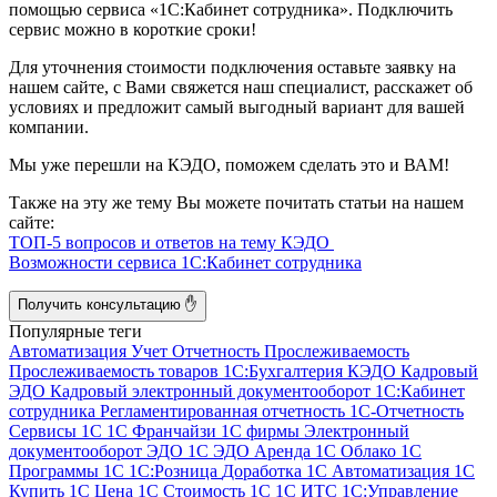
помощью сервиса «1С:Кабинет сотрудника». Подключить
сервис можно в короткие сроки!
Для уточнения стоимости подключения оставьте заявку на
нашем сайте, с Вами свяжется наш специалист, расскажет об
условиях и предложит самый выгодный вариант для вашей
компании.
Мы уже перешли на КЭДО, поможем сделать это и ВАМ!
Также на эту же тему Вы можете почитать статьи на нашем
сайте:
ТОП-5 вопросов и ответов на тему КЭДО
Возможности сервиса 1С:Кабинет сотрудника
Получить консультацию ✋
Популярные теги
Автоматизация
Учет
Отчетность
Прослеживаемость
Прослеживаемость товаров
1С:Бухгалтерия
КЭДО
Кадровый
ЭДО
Кадровый электронный документооборот
1С:Кабинет
сотрудника
Регламентированная отчетность
1С-Отчетность
Сервисы 1С
1С Франчайзи
1С фирмы
Электронный
документооборот
ЭДО
1С ЭДО
Аренда 1С
Облако 1С
Программы 1С
1С:Розница
Доработка 1С
Автоматизация 1С
Купить 1С
Цена 1С
Стоимость 1С
1С ИТС
1С:Управление