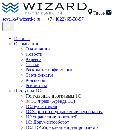
Тверь
sova1c@wizard-c.ru
+7 (4822) 65-58-57
Главная
О компании
О компании
Новости
Карьера
Статьи
Раскрытие информации
Сертификаты
Контакты
Реквизиты
Продукты 1С
Популярные программы 1С
1С:Фреш (Аренда 1С)
1С:Бухгалтерия
1С:Зарплата и управление персоналом
1С:Управление торговлей
1С: Документооборот
1С:ERP Управление предприятием 2