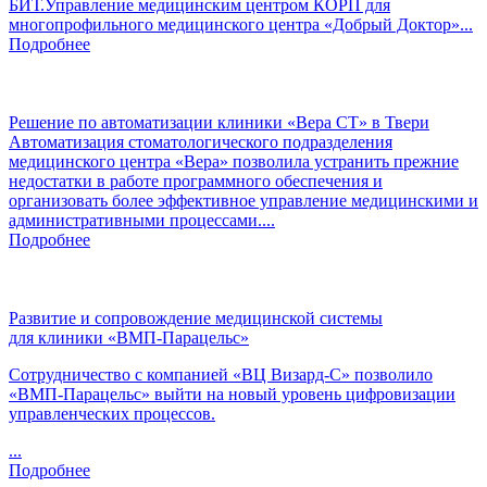
БИТ.Управление медицинским центром КОРП для
многопрофильного медицинского центра «Добрый Доктор»...
Подробнее
Решение по автоматизации клиники «Вера СТ» в Твери
Автоматизация стоматологического подразделения
медицинского центра «Вера» позволила устранить прежние
недостатки в работе программного обеспечения и
организовать более эффективное управление медицинскими и
административными процессами....
Подробнее
Развитие и сопровождение медицинской системы
для клиники «ВМП-Парацельс»
Сотрудничество с компанией «
ВЦ
Визард-С
» позволило
«ВМП-Парацельс»
выйти на новый уровень цифровизации
управленческих процессов.
...
Подробнее