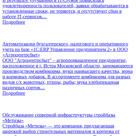
В результате улучшений в IT-службе повысилась
удовлетворенность пользователей, заявки обрабатываются в
установленные сроки, не теряются, и отсутствуют сбои в
работе IT-сервисов....
Подробнее
Автоматизации бухгалтерского, налогового и оперативного
учета на базе «1С:ERP Управление предприятием 2» в ООО
«Агроцентрсбыт»
ООО "Агроцентрсбыт" – агропромышленное предприятие,
расположенное в г. Истра Московской области, занимающееся
производством комбикорма, муки наивысшего качества, зерна
и кормовых добавок. В ассортименте комбикорма для разных
видов с/х животных, птицы, рыбы; мука хлебопекарная
различных сортов....
Подробнее
Обслуживание серверной инфраструктуры стройбазы
«Метизы»
Стройбаза «Метизы» — это компания, предлагающая
широкий выбор строительных материалов и крепежа от