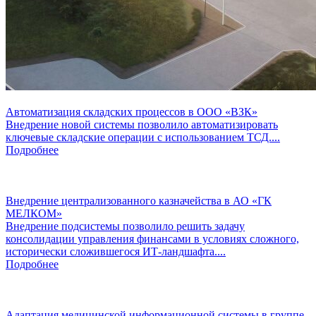
Автоматизация складских процессов в ООО «ВЗК»
Внедрение новой системы позволило автоматизировать
ключевые складские операции с использованием ТСД....
Подробнее
Внедрение централизованного казначейства в АО «ГК
МЕЛКОМ»
Внедрение подсистемы позволило решить задачу
консолидации управления финансами в условиях сложного,
исторически сложившегося ИТ-ландшафта....
Подробнее
Адаптация медицинской информационной системы в группе