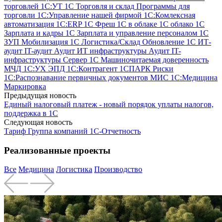
торговлей
1С:УТ
1С Торговля и склад
Программы для
торговли
1С:Управление нашей фирмой
1С:Комлексная
автоматизация
1С:ERP
1С Фреш
1С в облаке
1С облако
1С
Зарплата и кадры
1С Зарплата и управление персоналом
1С
ЗУП
Мобилизация 1С
Логистика/Склад
Обновление 1С
ИТ-
аудит
IT-аудит
Аудит ИТ инфраструктуры
Аудит IT-
инфраструктуры
Сервер 1С
Машиночитаемая доверенность
МЧД
1С:УХ
ЭПД
1С:Контрагент
1СПАРК Риски
1С:Распознавание первичных документов
МИС
1С:Медицина
Маркировка
Предыдущая новость
Единый налоговый платеж - новый порядок уплаты налогов,
поддержка в 1С
Следующая новость
Тариф Группа компаний 1С-Отчетность
Реализованные проекты
Все
Медицина
Логистика
Производство