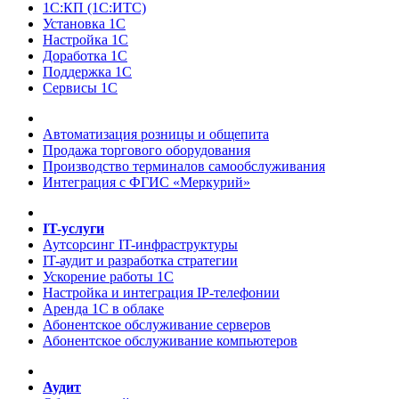
1С:КП (1С:ИТС)
Установка 1С
Настройка 1С
Доработка 1С
Поддержка 1С
Сервисы 1С
Автоматизация розницы и общепита
Продажа торгового оборудования
Производство терминалов самообслуживания
Интеграция с ФГИС «Меркурий»
IT-услуги
Аутсорсинг IT-инфраструктуры
IT-аудит и разработка стратегии
Ускорение работы 1С
Настройка и интеграция IP-телефонии
Аренда 1С в облаке
Абонентское обслуживание серверов
Абонентское обслуживание компьютеров
Аудит