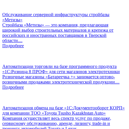
Обслуживание серверной инфраструктуры стройбазы
«Метизы»
Стройбаза «Метизы» — это компания, предлагающая
широкий выбор строительных материалов и крепежа от
российских и иностранных поставщиков в Тверской
области....
Подробнее
Автоматизации торговли на базе программного продукта
«1С:Розница 8 ПРОФ» для сети магазинов электротехники
Розничные магазины «Батареечка +» занимается оптово-
розничными продажами электротехнической продукции....
Подробнее
Автоматизация обмена на базе «1С:Документооборот КОРП»
для компании ТОО «Toyota Tsusho Kazakhstan Auto»
Компания осуществляет весь спектр услуг по продаже,
сервисному обслуживанию, аренде, лизингу, trade-in и
тюнингу автомобилей Toyota и Lexus. ...