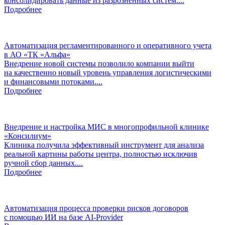
консолидировать данные из разрозненных систем....
Подробнее
Автоматизация регламентированного и оперативного учета
в АО «ТК «Альфа»
Внедрение новой системы позволило компании выйти
на качественно новый уровень управления логистическими
и финансовыми потоками....
Подробнее
Внедрение и настройка МИС в многопрофильной клинике
«Консилиум»
Клиника получила эффективный инструмент для анализа
реальной картины работы центра, полностью исключив
ручной сбор данных....
Подробнее
Автоматизация процесса проверки рисков договоров
с помощью ИИ на базе AI-Provider