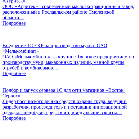
«Агритек»
ООО «Агритек» - современный маслоэкстракционный завод,
расположенный в Рославльском районе Смоленской
области....
Подробнее
Внедрение 1C ERP на производство муки в ОАО
«Мелькомбинат»
ОАО «Мелькомбинат» — крупное Тверское предприятием по
производству муки, макаронных изделий, манной крупы,
отрубей и комбикормов....
Подробнее
Подбор и запуск сервера 1С для сети магазинов «Восток-
Сервис»
Лидер российского рынка средств охраны труда, ведущий
разработчик, производитель и поставщик инновационной
одежды, спецобуви, средств индивидуальной защиты....
Подробнее