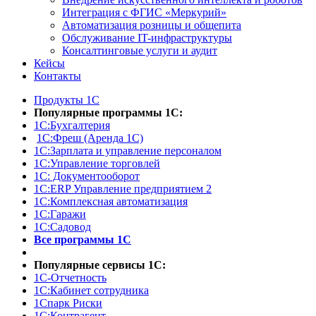
Интеграция с ФГИС «Меркурий»
Автоматизация розницы и общепита
Обслуживание IT-инфраструктуры
Консалтинговые услуги и аудит
Кейсы
Контакты
Продукты 1С
Популярные программы 1С:
1С:Бухгалтерия
1С:Фреш (Аренда 1С)
1С:Зарплата и управление персоналом
1С:Управление торговлей
1С: Документооборот
1С:ERP Управление предприятием 2
1С:Комплексная автоматизация
1С:Гаражи
1С:Садовод
Все программы 1С
Популярные сервисы 1С:
1С-Отчетность
1С:Кабинет сотрудника
1Спарк Риски
1С:Контрагент