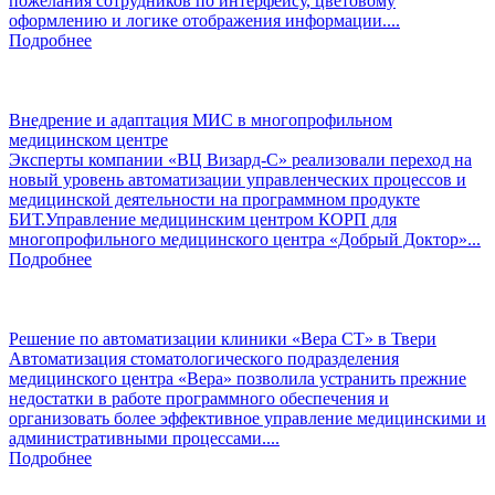
пожелания сотрудников по интерфейсу, цветовому
оформлению и логике отображения информации....
Подробнее
Внедрение и адаптация МИС в многопрофильном
медицинском центре
Эксперты компании «ВЦ Визард-С» реализовали переход на
новый уровень автоматизации управленческих процессов и
медицинской деятельности на программном продукте
БИТ.Управление медицинским центром КОРП для
многопрофильного медицинского центра «Добрый Доктор»...
Подробнее
Решение по автоматизации клиники «Вера СТ» в Твери
Автоматизация стоматологического подразделения
медицинского центра «Вера» позволила устранить прежние
недостатки в работе программного обеспечения и
организовать более эффективное управление медицинскими и
административными процессами....
Подробнее