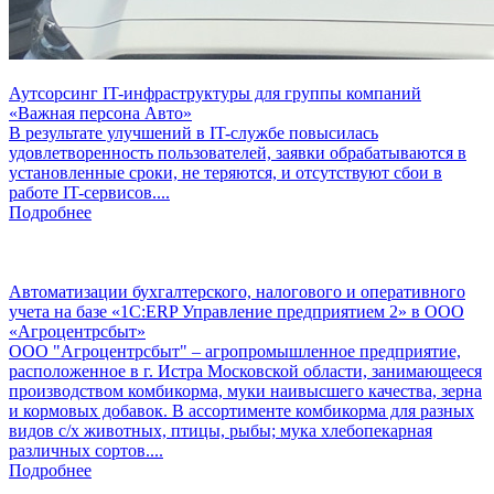
Аутсорсинг IT-инфраструктуры для группы компаний
«Важная персона Авто»
В результате улучшений в IT-службе повысилась
удовлетворенность пользователей, заявки обрабатываются в
установленные сроки, не теряются, и отсутствуют сбои в
работе IT-сервисов....
Подробнее
Автоматизации бухгалтерского, налогового и оперативного
учета на базе «1С:ERP Управление предприятием 2» в ООО
«Агроцентрсбыт»
ООО "Агроцентрсбыт" – агропромышленное предприятие,
расположенное в г. Истра Московской области, занимающееся
производством комбикорма, муки наивысшего качества, зерна
и кормовых добавок. В ассортименте комбикорма для разных
видов с/х животных, птицы, рыбы; мука хлебопекарная
различных сортов....
Подробнее