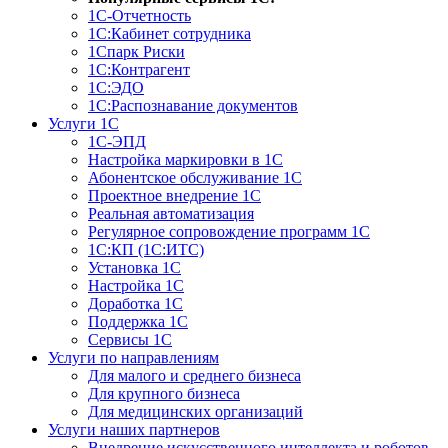
1С-Отчетность
1С:Кабинет сотрудника
1Спарк Риски
1С:Контрагент
1С:ЭДО
1С:Распознавание документов
Услуги 1С
1С-ЭПД
Настройка маркировки в 1С
Абонентское обслуживание 1С
Проектное внедрение 1С
Реальная автоматизация
Регулярное сопровождение программ 1С
1С:КП (1С:ИТС)
Установка 1С
Настройка 1С
Доработка 1С
Поддержка 1С
Сервисы 1С
Услуги по направлениям
Для малого и среднего бизнеса
Для крупного бизнеса
Для медицинских организаций
Услуги наших партнеров
Внедрение искусственного интеллекта и роботов