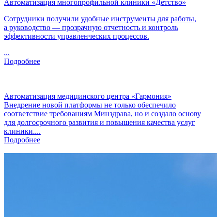
Автоматизация многопрофильной клиники «Детство»
Сотрудники получили удобные инструменты для работы,
а руководство — прозрачную отчетность и контроль
эффективности управленческих процессов.
...
Подробнее
Автоматизация медицинского центра «Гармония»
Внедрение новой платформы не только обеспечило
соответствие требованиям Минздрава, но и создало основу
для долгосрочного развития и повышения качества услуг
клиники....
Подробнее