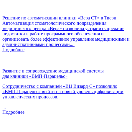
Решение по автоматизации клиники «Вера СТ» в Твери
Автоматизация стоматологического подразделения
медицинского центра «Вера» позволила устранить прежние
недостатки в работе программного обеспечения и
организовать более эффективное управление медицинскими и
административными процессами....
Подробнее
Развитие и сопровождение медицинской системы
для клиники «ВМП-Парацельс»
Сотрудничество с компанией «
ВЦ
Визард-С
» позволило
«ВМП-Парацельс»
выйти на новый уровень цифровизации
управленческих процессов.
...
Подробнее