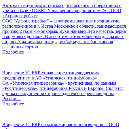
Автоматизации бухгалтерского, налогового и оперативного
учета на базе «1С:ERP Управление предприятием 2» в ООО
«Агроцентрсбыт»
ООО "Агроцентрсбыт" – агропромышленное предприятие,
расположенное в г. Истра Московской области, занимающееся
производством комбикорма, муки наивысшего качества, зерна
и кормовых добавок. В ассортименте комбикорма для разных
видов с/х животных, птицы, рыбы; мука хлебопекарная
различных сортов....
Подробнее
Внедрение 1С:ERP Управление птицеводческим
предприятием в АО «Угличская птицефабрика»
ОА «Угличская птицефабрика» - крупнейшая, по данным
«Росптицесоюза», птицефабрика России и Европы. Является
одним из крупнейших производителей перепеловодства
России....
Подробнее
Внедрение 1C:ERP на масложировом производстве в ООО