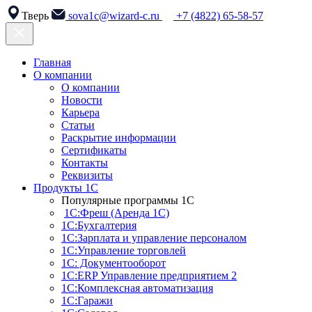
Тверь
sova1c@wizard-c.ru
+7 (4822) 65-58-57
Главная
О компании
О компании
Новости
Карьера
Статьи
Раскрытие информации
Сертификаты
Контакты
Реквизиты
Продукты 1С
Популярные программы 1С
1С:Фреш (Аренда 1С)
1С:Бухгалтерия
1С:Зарплата и управление персоналом
1С:Управление торговлей
1С: Документооборот
1С:ERP Управление предприятием 2
1С:Комплексная автоматизация
1С:Гаражи