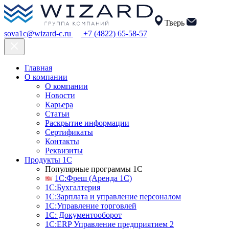
Тверь
sova1c@wizard-c.ru
+7 (4822) 65-58-57
Главная
О компании
О компании
Новости
Карьера
Статьи
Раскрытие информации
Сертификаты
Контакты
Реквизиты
Продукты 1С
Популярные программы 1С
1С:Фреш (Аренда 1С)
1С:Бухгалтерия
1С:Зарплата и управление персоналом
1С:Управление торговлей
1С: Документооборот
1С:ERP Управление предприятием 2