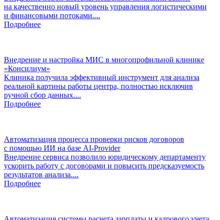
на качественно новый уровень управления логистическими
и финансовыми потоками....
Подробнее
Внедрение и настройка МИС в многопрофильной клинике
«Консилиум»
Клиника получила эффективный инструмент для анализа
реальной картины работы центра, полностью исключив
ручной сбор данных....
Подробнее
Автоматизация процесса проверки рисков договоров
с помощью ИИ на базе AI-Provider
Внедрение сервиса позволило юридическому департаменту
ускорить работу с договорами и повысить предсказуемость
результатов анализа....
Подробнее
Автоматизация системы расчета зарплаты и кадрового учета