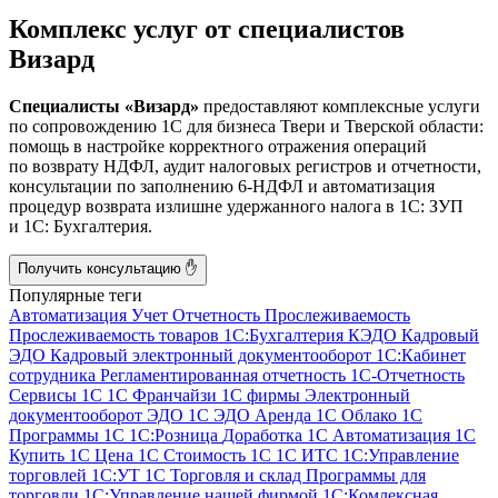
Комплекс услуг от специалистов
Визард
Специалисты «Визард»
предоставляют комплексные услуги
по сопровождению 1С для бизнеса Твери и Тверской области:
помощь в настройке корректного отражения операций
по возврату НДФЛ, аудит налоговых регистров и отчетности,
консультации по заполнению 6-НДФЛ и автоматизация
процедур возврата излишне удержанного налога в 1С: ЗУП
и 1С: Бухгалтерия.
Получить консультацию ✋
Популярные теги
Автоматизация
Учет
Отчетность
Прослеживаемость
Прослеживаемость товаров
1С:Бухгалтерия
КЭДО
Кадровый
ЭДО
Кадровый электронный документооборот
1С:Кабинет
сотрудника
Регламентированная отчетность
1С-Отчетность
Сервисы 1С
1С Франчайзи
1С фирмы
Электронный
документооборот
ЭДО
1С ЭДО
Аренда 1С
Облако 1С
Программы 1С
1С:Розница
Доработка 1С
Автоматизация 1С
Купить 1С
Цена 1С
Стоимость 1С
1С ИТС
1С:Управление
торговлей
1С:УТ
1С Торговля и склад
Программы для
торговли
1С:Управление нашей фирмой
1С:Комлексная