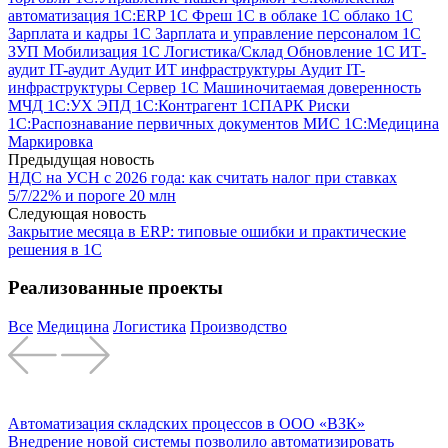
автоматизация
1С:ERP
1С Фреш
1С в облаке
1С облако
1С
Зарплата и кадры
1С Зарплата и управление персоналом
1С
ЗУП
Мобилизация 1С
Логистика/Склад
Обновление 1С
ИТ-
аудит
IT-аудит
Аудит ИТ инфраструктуры
Аудит IT-
инфраструктуры
Сервер 1С
Машиночитаемая доверенность
МЧД
1С:УХ
ЭПД
1С:Контрагент
1СПАРК Риски
1С:Распознавание первичных документов
МИС
1С:Медицина
Маркировка
Предыдущая новость
НДС на УСН с 2026 года: как считать налог при ставках
5/7/22% и пороге 20 млн
Следующая новость
Закрытие месяца в ERP: типовые ошибки и практические
решения в 1С
Реализованные проекты
Все
Медицина
Логистика
Производство
Автоматизация складских процессов в ООО «ВЗК»
Внедрение новой системы позволило автоматизировать