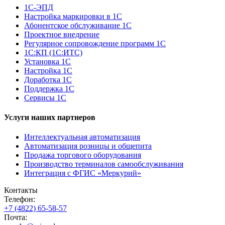
1С-ЭПД
Настройка маркировки в 1С
Абонентское обслуживание 1С
Проектное внедрение
Регулярное сопровождение программ 1С
1С:КП (1С:ИТС)
Установка 1С
Настройка 1С
Доработка 1С
Поддержка 1С
Сервисы 1С
Услуги наших партнеров
Интеллектуальная автоматизация
Автоматизация розницы и общепита
Продажа торгового оборудования
Производство терминалов самообслуживания
Интеграция с ФГИС «Меркурий»
Контакты
Телефон:
+7 (4822) 65-58-57
Почта: