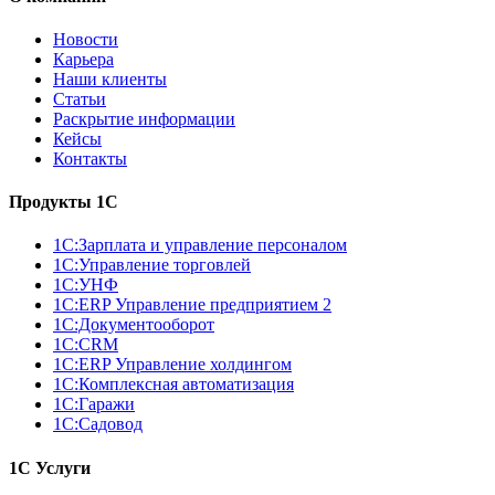
Новости
Карьера
Наши клиенты
Статьи
Раскрытие информации
Кейсы
Контакты
Продукты 1С
1С:Зарплата и управление персоналом
1С:Управление торговлей
1С:УНФ
1С:ERP Управление предприятием 2
1С:Документооборот
1С:CRM
1С:ERP Управление холдингом
1С:Комплексная автоматизация
1С:Гаражи
1С:Садовод
1С Услуги