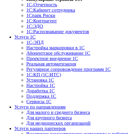
1С-Отчетность
1С:Кабинет сотрудника
1Спарк Риски
1С:Контрагент
1С:ЭДО
1С:Распознавание документов
Услуги 1С
1С-ЭПД
Настройка маркировки в 1С
Абонентское обслуживание 1С
Проектное внедрение 1С
Реальная автоматизация
Регулярное сопровождение программ 1С
1С:КП (1С:ИТС)
Установка 1С
Настройка 1С
Доработка 1С
Поддержка 1С
Сервисы 1С
Услуги по направлениям
Для малого и среднего бизнеса
Для крупного бизнеса
Для медицинских организаций
Услуги наших партнеров
Внедрение искусственного интеллекта и роботов