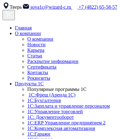
Тверь
sova1c@wizard-c.ru
+7 (4822) 65-58-57
Главная
О компании
О компании
Новости
Карьера
Статьи
Раскрытие информации
Сертификаты
Контакты
Реквизиты
Продукты 1С
Популярные программы 1С
1С:Фреш (Аренда 1С)
1С:Бухгалтерия
1С:Зарплата и управление персоналом
1С:Управление торговлей
1С: Документооборот
1С:ERP Управление предприятием 2
1С:Комплексная автоматизация
1С:Гаражи