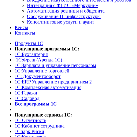
Интеграция с ФГИС «Меркурий»
Автоматизация розницы и общепита
Обслуживание IT-инфраструктуры
Консалтинговые услуги и аудит
Кейсы
Контакты
Продукты 1С
Популярные программы 1С:
1С:Бухгалтерия
1С:Фреш (Аренда 1С)
1С:Зарплата и управление персоналом
1С:Управление торговлей
1С: Документооборот
1С:ERP Управление предприятием 2
1С:Комплексная автоматизация
1С:Гаражи
1С:Садовод
Все программы 1С
Популярные сервисы 1С:
1С-Отчетность
1С:Кабинет сотрудника
1Спарк Риски
1С:Контрагент