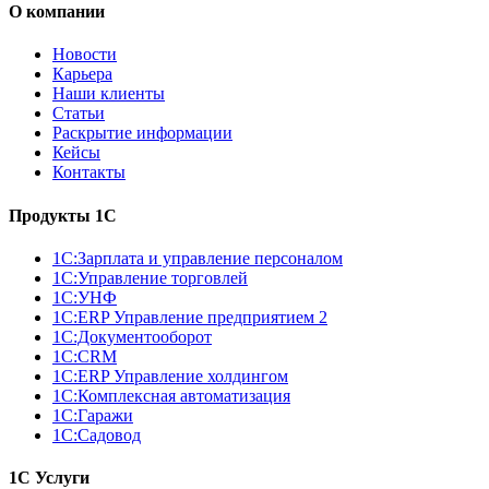
О компании
Новости
Карьера
Наши клиенты
Статьи
Раскрытие информации
Кейсы
Контакты
Продукты 1С
1С:Зарплата и управление персоналом
1С:Управление торговлей
1С:УНФ
1С:ERP Управление предприятием 2
1С:Документооборот
1С:CRM
1С:ERP Управление холдингом
1С:Комплексная автоматизация
1С:Гаражи
1С:Садовод
1С Услуги