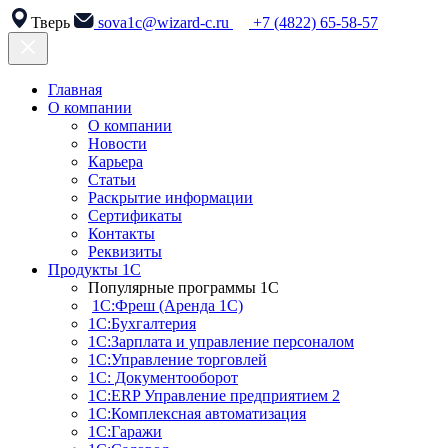
Тверь
sova1c@wizard-c.ru
+7 (4822) 65-58-57
Главная
О компании
О компании
Новости
Карьера
Статьи
Раскрытие информации
Сертификаты
Контакты
Реквизиты
Продукты 1С
Популярные программы 1С
1С:Фреш (Аренда 1С)
1С:Бухгалтерия
1С:Зарплата и управление персоналом
1С:Управление торговлей
1С: Документооборот
1С:ERP Управление предприятием 2
1С:Комплексная автоматизация
1С:Гаражи