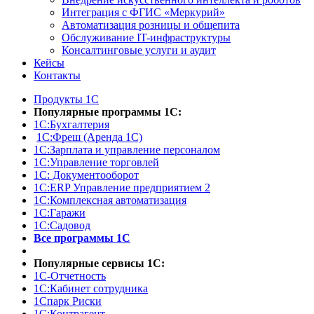
Интеграция с ФГИС «Меркурий»
Автоматизация розницы и общепита
Обслуживание IT-инфраструктуры
Консалтинговые услуги и аудит
Кейсы
Контакты
Продукты 1С
Популярные программы 1С:
1С:Бухгалтерия
1С:Фреш (Аренда 1С)
1С:Зарплата и управление персоналом
1С:Управление торговлей
1С: Документооборот
1С:ERP Управление предприятием 2
1С:Комплексная автоматизация
1С:Гаражи
1С:Садовод
Все программы 1С
Популярные сервисы 1С:
1С-Отчетность
1С:Кабинет сотрудника
1Спарк Риски
1С:Контрагент