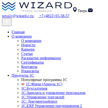
Тверь
sova1c@wizard-c.ru
+7 (4822) 65-58-57
Главная
О компании
О компании
Новости
Карьера
Статьи
Раскрытие информации
Сертификаты
Контакты
Реквизиты
Продукты 1С
Популярные программы 1С
1С:Фреш (Аренда 1С)
1С:Бухгалтерия
1С:Зарплата и управление персоналом
1С:Управление торговлей
1С: Документооборот
1С:ERP Управление предприятием 2