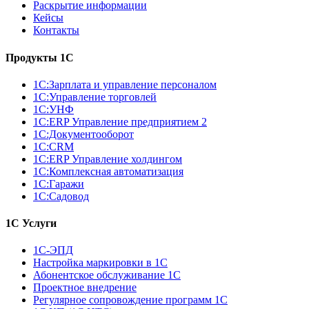
Раскрытие информации
Кейсы
Контакты
Продукты 1С
1С:Зарплата и управление персоналом
1С:Управление торговлей
1С:УНФ
1С:ERP Управление предприятием 2
1С:Документооборот
1С:CRM
1С:ERP Управление холдингом
1С:Комплексная автоматизация
1С:Гаражи
1С:Садовод
1С Услуги
1С-ЭПД
Настройка маркировки в 1С
Абонентское обслуживание 1С
Проектное внедрение
Регулярное сопровождение программ 1С