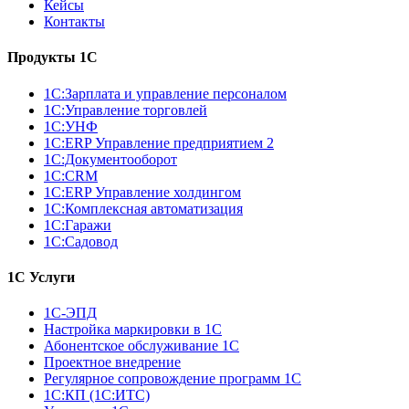
Кейсы
Контакты
Продукты 1С
1С:Зарплата и управление персоналом
1С:Управление торговлей
1С:УНФ
1С:ERP Управление предприятием 2
1С:Документооборот
1С:CRM
1С:ERP Управление холдингом
1С:Комплексная автоматизация
1С:Гаражи
1С:Садовод
1С Услуги
1С-ЭПД
Настройка маркировки в 1С
Абонентское обслуживание 1С
Проектное внедрение
Регулярное сопровождение программ 1С
1С:КП (1С:ИТС)