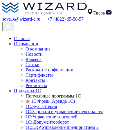
Тверь
sova1c@wizard-c.ru
+7 (4822) 65-58-57
Главная
О компании
О компании
Новости
Карьера
Статьи
Раскрытие информации
Сертификаты
Контакты
Реквизиты
Продукты 1С
Популярные программы 1С
1С:Фреш (Аренда 1С)
1С:Бухгалтерия
1С:Зарплата и управление персоналом
1С:Управление торговлей
1С: Документооборот
1С:ERP Управление предприятием 2